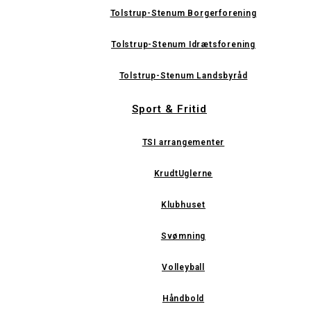
Tolstrup-Stenum Borgerforening
Tolstrup-Stenum Idrætsforening
Tolstrup-Stenum Landsbyråd
Sport & Fritid
TSI arrangementer
KrudtUglerne
Klubhuset
Svømning
Volleyball
Håndbold