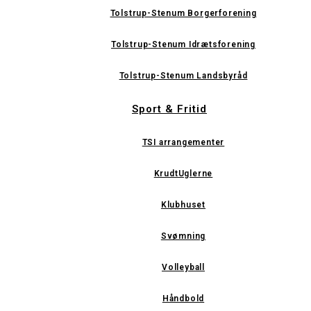
Tolstrup-Stenum Borgerforening
Tolstrup-Stenum Idrætsforening
Tolstrup-Stenum Landsbyråd
Sport & Fritid
TSI arrangementer
KrudtUglerne
Klubhuset
Svømning
Volleyball
Håndbold