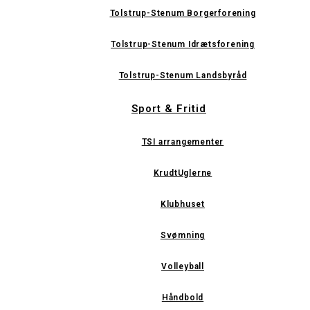
Tolstrup-Stenum Borgerforening
Tolstrup-Stenum Idrætsforening
Tolstrup-Stenum Landsbyråd
Sport & Fritid
TSI arrangementer
KrudtUglerne
Klubhuset
Svømning
Volleyball
Håndbold