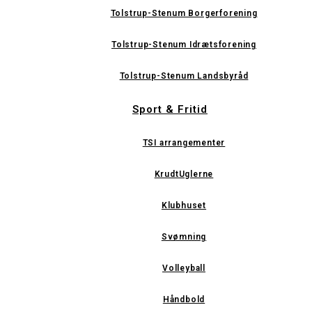
Tolstrup-Stenum Borgerforening
Tolstrup-Stenum Idrætsforening
Tolstrup-Stenum Landsbyråd
Sport & Fritid
TSI arrangementer
KrudtUglerne
Klubhuset
Svømning
Volleyball
Håndbold