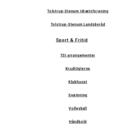
Tolstrup-Stenum Idrætsforening
Tolstrup-Stenum Landsbyråd
Sport & Fritid
TSI arrangementer
KrudtUglerne
Klubhuset
Svømning
Volleyball
Håndbold