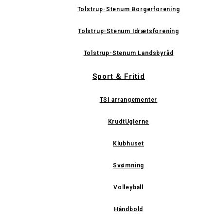
Tolstrup-Stenum Borgerforening
Tolstrup-Stenum Idrætsforening
Tolstrup-Stenum Landsbyråd
Sport & Fritid
TSI arrangementer
KrudtUglerne
Klubhuset
Svømning
Volleyball
Håndbold