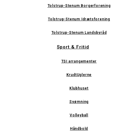
Tolstrup-Stenum Borgerforening
Tolstrup-Stenum Idrætsforening
Tolstrup-Stenum Landsbyråd
Sport & Fritid
TSI arrangementer
KrudtUglerne
Klubhuset
Svømning
Volleyball
Håndbold