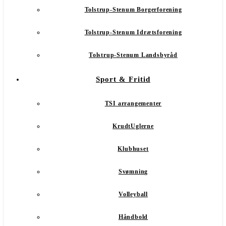
Tolstrup-Stenum Borgerforening
Tolstrup-Stenum Idrætsforening
Tolstrup-Stenum Landsbyråd
Sport & Fritid
TSI arrangementer
KrudtUglerne
Klubhuset
Svømning
Volleyball
Håndbold