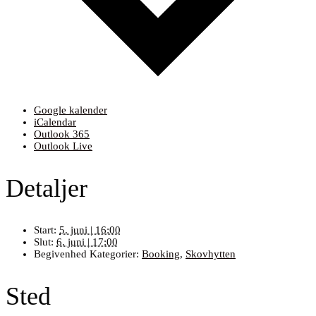
Google kalender
iCalendar
Outlook 365
Outlook Live
Detaljer
Start:
5. juni | 16:00
Slut:
6. juni | 17:00
Begivenhed Kategorier:
Booking
,
Skovhytten
Sted