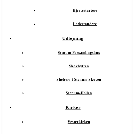
Hjertestartere
Ladestandere
Udlejning
Stenum Forsamlingshus
Skovhytten
Shelters i Stenum Skoven
Stenum-Hallen
Kirker
Vesterkirken