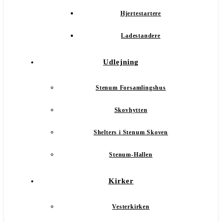
Hjertestartere
Ladestandere
Udlejning
Stenum Forsamlingshus
Skovhytten
Shelters i Stenum Skoven
Stenum-Hallen
Kirker
Vesterkirken