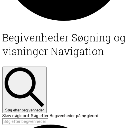
Begivenheder
Begivenheder Søgning og
visninger Navigation
for
28.
juni,
2026
Søg efter begivenheder
Skriv nøgleord. Søg efter Begivenheder på nøgleord.