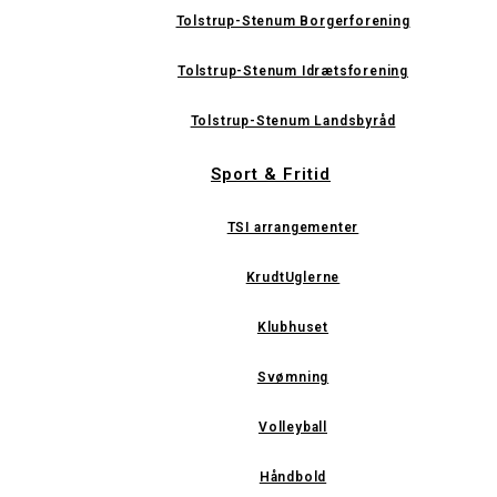
Tolstrup-Stenum Borgerforening
Tolstrup-Stenum Idrætsforening
Tolstrup-Stenum Landsbyråd
Sport & Fritid
TSI arrangementer
KrudtUglerne
Klubhuset
Svømning
Volleyball
Håndbold